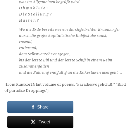
was im Allgemeinen begrüßt wird –
O b w o h l S i e ?
D i e S t e l l u n g ?
H a l t e n ?
Wo die Erde bereits wie ein durchgedrehter Brainburger
durch die große kapitalistische Imbißstube saust,
rasend,
rotierend,
dem Selbstverzehr entgegen,
bis der letzte Biß und der letzte Schiß in einem Reim
zusammenfallen
und die Führung endgültig an die Kakerlaken übergeht …
[from Rümkorf’s last volume of poems, “Paradiesvogelschiß,” “Bird
of paradise Droppings”]
Share
Tweet