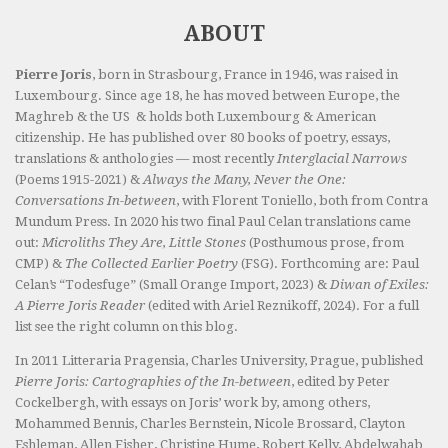
ABOUT
Pierre Joris
, born in Strasbourg, France in 1946, was raised in
Luxembourg. Since age 18, he has moved between Europe, the
Maghreb & the US & holds both Luxembourg & American
citizenship. He has published over 80 books of poetry, essays,
translations & anthologies — most recently
Interglacial Narrows
(Poems 1915-2021) &
Always the Many, Never the One:
Conversations In-between
, with Florent Toniello, both from Contra
Mundum Press. In 2020 his two final Paul Celan translations came
out:
Microliths They Are, Little Stones
(Posthumous prose, from
CMP) &
The Collected Earlier Poetry
(FSG). Forthcoming are: Paul
Celan’s “Todesfuge” (Small Orange Import, 2023) &
Diwan of Exiles:
A Pierre Joris Reader
(edited with Ariel Reznikoff, 2024). For a full
list see the right column on this blog.
In 2011 Litteraria Pragensia, Charles University, Prague, published
Pierre Joris: Cartographies of the In-between
, edited by Peter
Cockelbergh, with essays on Joris’ work by, among others,
Mohammed Bennis, Charles Bernstein, Nicole Brossard, Clayton
Eshleman, Allen Fisher, Christine Hume, Robert Kelly, Abdelwahab