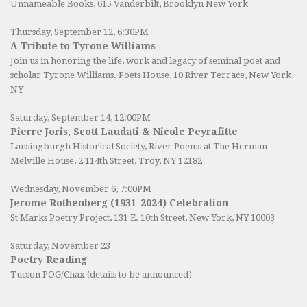
Unnameable Books
, 615 Vanderbilt, Brooklyn New York
Thursday, September 12, 6:30PM
A Tribute to Tyrone Williams
Join us in honoring the life, work and legacy of seminal poet and
scholar Tyrone Williams.
Poets House
, 10 River Terrace, New York,
NY
Saturday, September 14, 12:00PM
Pierre Joris, Scott Laudati & Nicole Peyrafitte
Lansingburgh Historical Society
, River Poems at The Herman
Melville House, 2 114th Street, Troy, NY 12182
Wednesday, November 6, 7:00PM
Jerome Rothenberg (1931-2024) Celebration
St Marks Poetry Project, 131 E. 10th Street, New York, NY 10003
Saturday, November 23
Poetry Reading
Tucson POG/Chax (details to be announced)