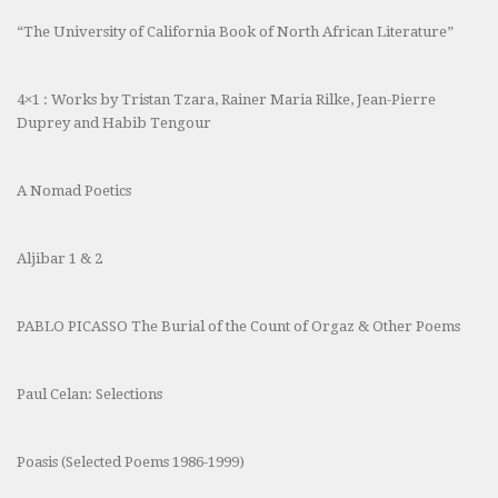
“The University of California Book of North African Literature”
4×1 : Works by Tristan Tzara, Rainer Maria Rilke, Jean-Pierre
Duprey and Habib Tengour
A Nomad Poetics
Aljibar 1 & 2
PABLO PICASSO The Burial of the Count of Orgaz & Other Poems
Paul Celan: Selections
Poasis (Selected Poems 1986-1999)