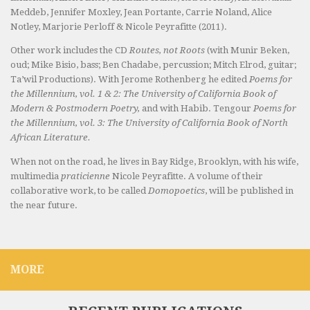
Meddeb, Jennifer Moxley, Jean Portante, Carrie Noland, Alice
Notley, Marjorie Perloff & Nicole Peyrafitte (2011).
Other work includes the CD
Routes, not Roots
(with Munir Beken,
oud; Mike Bisio, bass; Ben Chadabe, percussion; Mitch Elrod, guitar;
Ta’wil Productions). With Jerome Rothenberg he edited
Poems for
the Millennium, vol. 1 & 2: The University of California Book of
Modern & Postmodern Poetry,
and with Habib. Tengour
Poems for
the Millennium, vol. 3: The University of California Book of North
African Literature.
When not on the road, he lives in Bay Ridge, Brooklyn, with his wife,
multimedia
praticienne
Nicole Peyrafitte. A volume of their
collaborative work, to be called
Domopoetics
, will be published in
the near future.
MORE