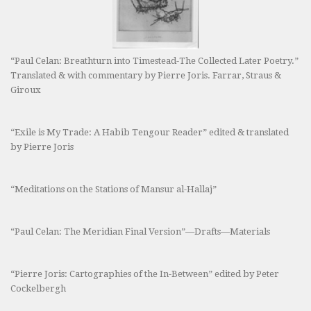
“Paul Celan: Breathturn into Timestead-The Collected Later Poetry.”
Translated & with commentary by Pierre Joris. Farrar, Straus &
Giroux
“Exile is My Trade: A Habib Tengour Reader” edited & translated
by Pierre Joris
“Meditations on the Stations of Mansur al-Hallaj”
“Paul Celan: The Meridian Final Version”—Drafts—Materials
“Pierre Joris: Cartographies of the In-Between” edited by Peter
Cockelbergh